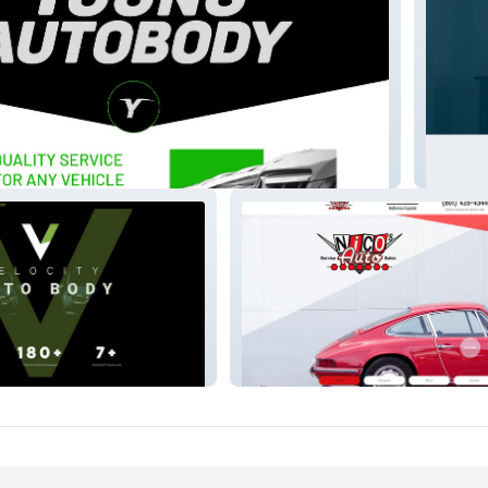
y
Gentle 
Nico's Auto