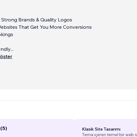
d Strong Brands & Quality Logos
Websites That Get You More Conversions
okings
endly
...
öster
(5)
Klasik Site Tasarımı
Tema içeren temel bir web si