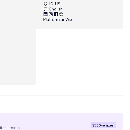
ID, US
English
Platformlar:
Wix
$500
ve üzeri
tesi edinin.