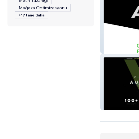
Metin Yazarlığı
Mağaza Optimizasyonu
+17 tane daha
Young Autobod
Velocity