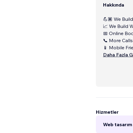
Hakkında
💪🏽 We Buil
📈 We Build 
📅 Online Bo
📞 More Calls
📱 Mobile Fri
Daha Fazla G
Hizmetler
Web tasarım 