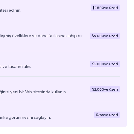
$2.500
ve üzeri
tesi edinin.
elişmiş özelliklere ve daha fazlasına sahip bir
$5.000
ve üzeri
$2.000
ve üzeri
a ve tasarım alın.
$2.000
ve üzeri
ğinizi yeni bir Wix sitesinde kullanın.
$255
ve üzeri
arika görünmesini sağlayın.