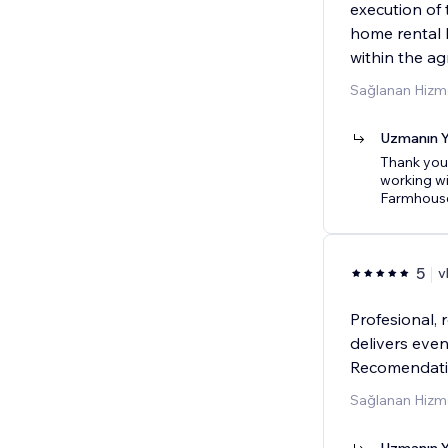
execution of 
home rental 
within the a
Sağlanan Hizme
Uzmanın Y
Thank you
working wi
Farmhouse
5
v
Profesional, 
delivers eve
Recomendat
Sağlanan Hizme