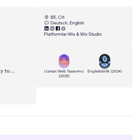
BE, CH
Deutsch, English
Platformlar:
Wix & Wix Studio
ty to
Uzman Web Tasarımcı
Erişilebilirlik
(
2024
)
(
2025
)
team –
cation