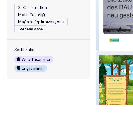
SEO Hizmetleri
Metin Yazarlığı
Mağaza Optimizasyonu
+23 tane daha
Rados Times G
Sertifikalar
Web Tasarımcı
Erişilebilirlik
Wunderland Win