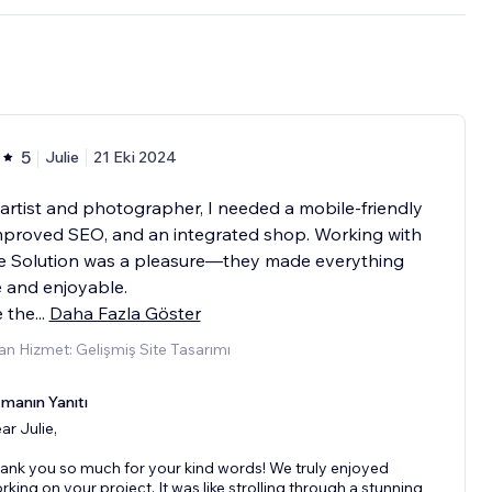
5
Julie
21 Eki 2024
artist and photographer, I needed a mobile-friendly
improved SEO, and an integrated shop. Working with
e Solution was a pleasure—they made everything
 and enjoyable.
 the
...
Daha Fazla Göster
n Hizmet: Gelişmiş Site Tasarımı
manın Yanıtı
ar Julie,
ank you so much for your kind words! We truly enjoyed
rking on your project. It was like strolling through a stunning