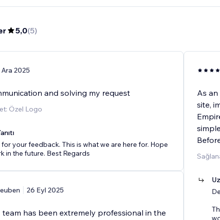
er
5,0
(
5
)
 Ara 2025
mmunication and solving my request
As an 
site, 
et: Özel Logo
Empir
simple
anıtı
Before
for your feedback. This is what we are here for. Hope
rk in the future. Best Regards
Sağlana
Uz
euben
26 Eyl 2025
De
Th
s team has been extremely professional in the
wo