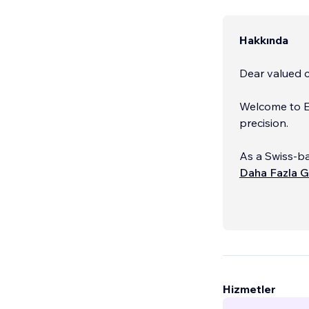
Hakkında
Dear valued c
Welcome to Em
precision.
As a Swiss-ba
clients world
Daha Fazla G
fluent in En
and understa
Hizmetler