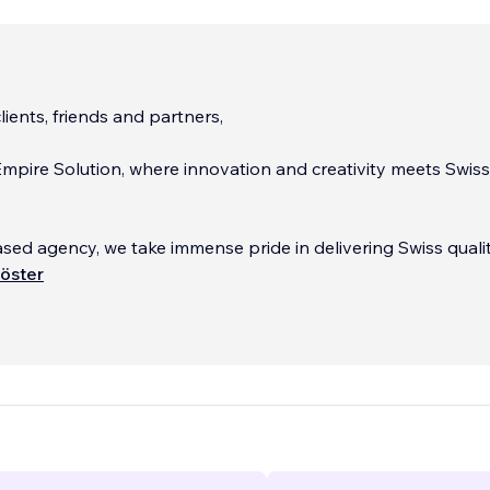
lients, friends and partners,
pire Solution, where innovation and creativity meets Swiss
sed agency, we take immense pride in delivering Swiss quali
wide. Whether you're in Zurich or New York, our multilingual 
öster
glish, German, French and Dutch – ensures seamless communi
nding.
...