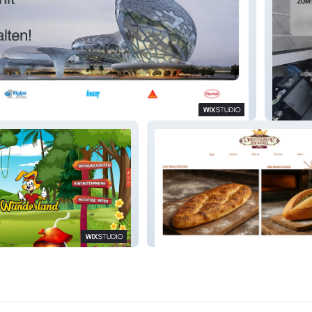
roup GmbH
Putzla
Orientalische Bäckerei CEHA
terthur
GmbH