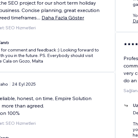
the SEO project for our short term holiday
ga
business. Concise planning, great execution
You
greed timeframes.
...
Daha Fazla Göster
Da
t: SEO Hizmetleri
anıtı
 for comment and feedback :) Looking forward to
th you in the future. PS. Everybody should visit
Profes
 Cala on Gozo, Malta
commun
very c
do an 
laho
24 Eyl 2025
Sağlan
reliable, honest, on time, Empire Solution
n more than agreed.
Uz
ion 100%
De
t: SEO Hizmetleri
Th
yo
ha