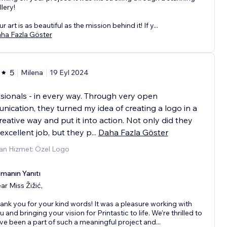
llery!
r art is as beautiful as the mission behind it! If y
...
ha Fazla Göster
5
Milena
19 Eyl 2024
sionals - in every way. Through very open
ication, they turned my idea of ​​creating a logo in a
reative way and put it into action. Not only did they
excellent job, but they p
...
Daha Fazla Göster
an Hizmet: Özel Logo
manın Yanıtı
ar Miss Žižić,
ank you for your kind words! It was a pleasure working with
u and bringing your vision for Printastic to life. We’re thrilled to
ve been a part of such a meaningful project and
...