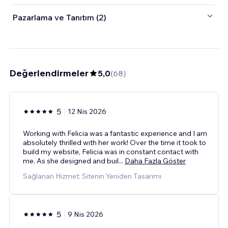
Pazarlama ve Tanıtım (2)
Değerlendirmeler
5,0
(
68
)
5
12 Nis 2026
Working with Felicia was a fantastic experience and I am
absolutely thrilled with her work! Over the time it took to
build my website, Felicia was in constant contact with
me. As she designed and buil
...
Daha Fazla Göster
Sağlanan Hizmet: Sitenin Yeniden Tasarımı
5
9 Nis 2026