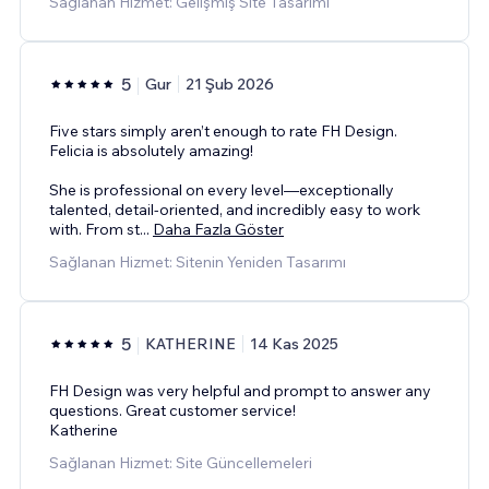
Sağlanan Hizmet: Gelişmiş Site Tasarımı
5
Gur
21 Şub 2026
Five stars simply aren’t enough to rate FH Design.
Felicia is absolutely amazing!
She is professional on every level—exceptionally
talented, detail-oriented, and incredibly easy to work
with. From st
...
Daha Fazla Göster
Sağlanan Hizmet: Sitenin Yeniden Tasarımı
5
KATHERINE
14 Kas 2025
FH Design was very helpful and prompt to answer any
questions. Great customer service!
Katherine
Sağlanan Hizmet: Site Güncellemeleri