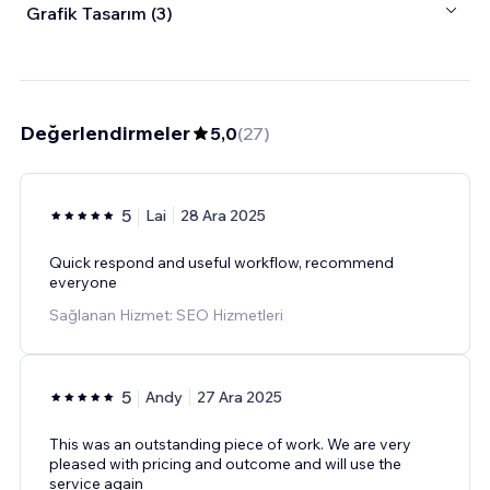
Grafik Tasarım (3)
Değerlendirmeler
5,0
(
27
)
5
Lai
28 Ara 2025
Quick respond and useful workflow, recommend
everyone
Sağlanan Hizmet: SEO Hizmetleri
5
Andy
27 Ara 2025
This was an outstanding piece of work. We are very
pleased with pricing and outcome and will use the
service again