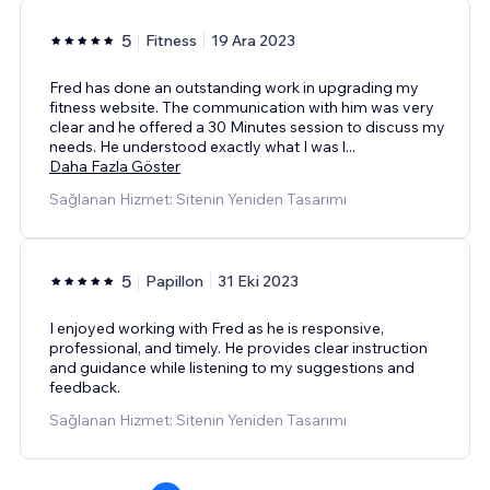
5
Fitness
19 Ara 2023
Fred has done an outstanding work in upgrading my
fitness website. The communication with him was very
clear and he offered a 30 Minutes session to discuss my
needs. He understood exactly what I was l
...
Daha Fazla Göster
Sağlanan Hizmet: Sitenin Yeniden Tasarımı
5
Papillon
31 Eki 2023
I enjoyed working with Fred as he is responsive,
professional, and timely. He provides clear instruction
and guidance while listening to my suggestions and
feedback.
Sağlanan Hizmet: Sitenin Yeniden Tasarımı