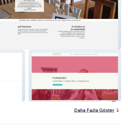
ppyworkers
fundexeo
Daha Fazla Göster