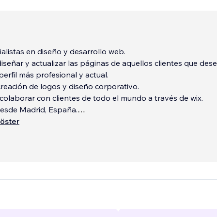
listas en diseño y desarrollo web.
r y actualizar las páginas de aquellos clientes que deseen
perfil más profesional y actual.
reación de logos y diseño corporativo.
olaborar con clientes de todo el mundo a través de wix.
esde Madrid, España.
öster
n web design and web architecture.
...