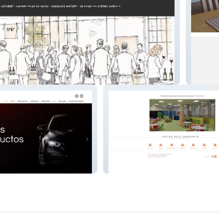
freeha
JRB arquitectos