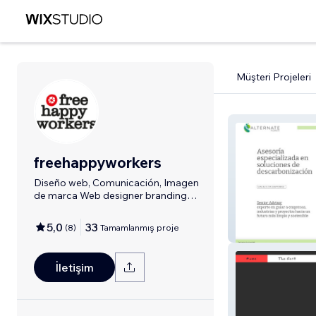
Müşteri Projeleri
freehappyworkers
Diseño web, Comunicación, Imagen
de marca Web designer branding
advertising
5,0
33
(
8
)
Tamamlanmış proje
Alternate Power
İletişim