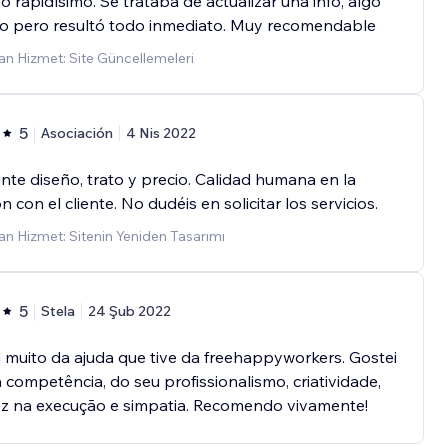
io rapidísimo. Se trataba de actualizar una info, algo
lo pero resultó todo inmediato. Muy recomendable
n Hizmet: Site Güncellemeleri
5
Asociación
4 Nis 2022
nte diseño, trato y precio. Calidad humana en la
ón con el cliente. No dudéis en solicitar los servicios.
n Hizmet: Sitenin Yeniden Tasarımı
5
Stela
24 Şub 2022
 muito da ajuda que tive da freehappyworkers. Gostei
 competência, do seu profissionalismo, criatividade,
ez na execução e simpatia. Recomendo vivamente!