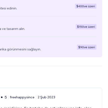
$400
ve üzeri
tesi edinin.
$150
ve üzeri
a ve tasarım alın.
$90
ve üzeri
arika görünmesini sağlayın.
5
freehappysince
2 Şub 2023