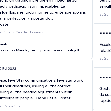
cho un trabajo increíble en mi página! Su
Servic
dad y dedicación son impecables. La
sencil
 fue fluida en todo momento, entendiendo mis
Sağlana
 a la perfección y aportando
...
öster
t: Sitenin Yeniden Tasarımı
anıtı
Excele
 gracias Manolo, fue un placer trabajar contigo!!
relaci
Sağlana
9 Eyl 2023
vice, Five Star communications, Five star work
ll their deadlines, asking all the correct
Gostei
aking all the needed adjustments within
da sua
intelligent people
...
Daha Fazla Göster
rapid
t: Mobil Site