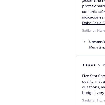
¡Susana ha he
profesionali
comunicación
indicaciones
Daha Fazla G
Sağlanan Hizme
Uzmanın Y
Muchísimas
5
1
Five Star Ser
quality, met a
questions, m
budget, very 
Sağlanan Hizme