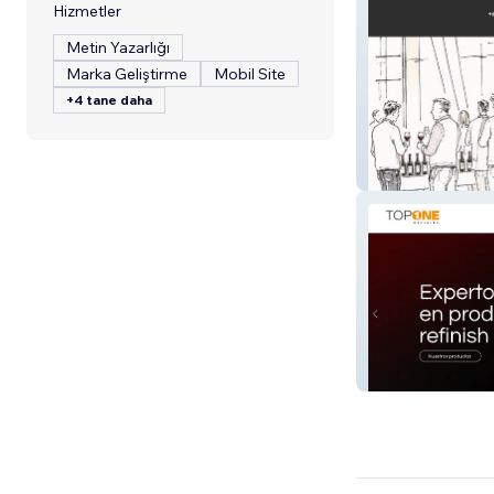
Hizmetler
Metin Yazarlığı
Marka Geliştirme
Mobil Site
+4 tane daha
spit
Top1refinish