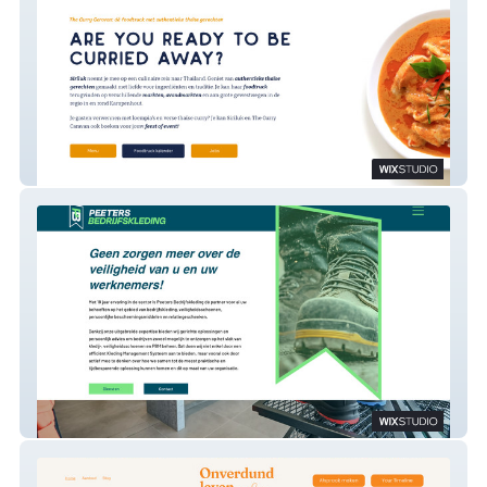
TheCurryCaravan
Peeters Bedrijfskleding