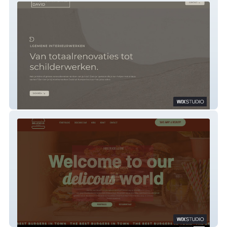
InterieurwerkenDavid
Delicious World