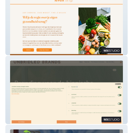
Onverdund Leven
Unbridled Brands