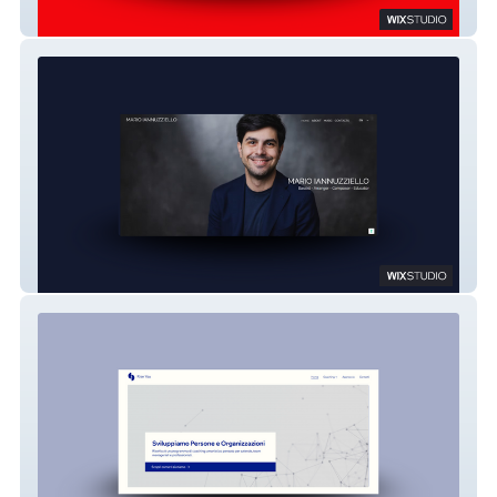
Texline
Mario Iannuzziello