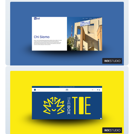
Foind SRL
TOE-TheBox