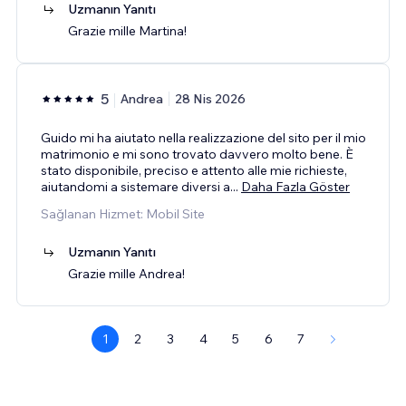
Uzmanın Yanıtı
Grazie mille Martina!
5
Andrea
28 Nis 2026
Guido mi ha aiutato nella realizzazione del sito per il mio
matrimonio e mi sono trovato davvero molto bene. È
stato disponibile, preciso e attento alle mie richieste,
aiutandomi a sistemare diversi a
...
Daha Fazla Göster
Sağlanan Hizmet: Mobil Site
Uzmanın Yanıtı
Grazie mille Andrea!
1
2
3
4
5
6
7