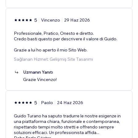
5
Vincenzo
29 Haz 2026
Professionale, Pratico, Onesto e diretto.
Credo basti questo per descrivere il valore di Guido.
Grazie a lui ho aperto il mio Sito Web.
Sağlanan Hizmet: Gelişmiş Site Tasarımı
Uzmanın Yanıtı
Grazie Vincenzo!
5
Paolo
24 Haz 2026
Guido Turano ha saputo tradurre le nostre esigenze in
una piattaforma chiara, funzionale e contemporanea,
rispettando tempi molto stretti e offrendo sempre
soluzioni efficaci. Un professionista affida
...
Daha Fazla Göster