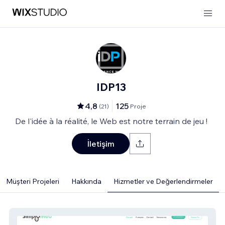
IDP13
4,8
125
(
21
)
Proje
De l'idée à la réalité, le Web est notre terrain de jeu !
İletişim
Müşteri Projeleri
Hakkında
Hizmetler ve Değerlendirmeler