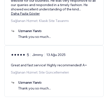
website for our business. He was very responsive to all
our queries and responded in a timely fashion. He
showed excellent understanding of the kind
...
Daha Fazla Göster
Sağlanan Hizmet: Klasik Site Tasarımı
Uzmanın Yanıtı
Thank you so much...
5
Jimmy
13 Ağu 2025
Great and fast service! Highly recommended! A+
Sağlanan Hizmet: Site Güncellemeleri
Uzmanın Yanıtı
Thank you so much...