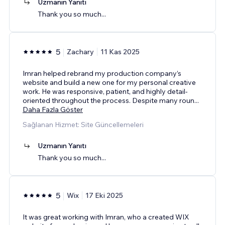
Uzmanın Yanıtı
Thank you so much...
5
Zachary
11 Kas 2025
Imran helped rebrand my production company’s
website and build a new one for my personal creative
work. He was responsive, patient, and highly detail-
oriented throughout the process. Despite many roun
...
Daha Fazla Göster
Sağlanan Hizmet: Site Güncellemeleri
Uzmanın Yanıtı
Thank you so much...
5
Wix
17 Eki 2025
It was great working with Imran, who a created WIX