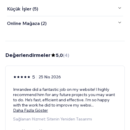
Küçük İşler (5)
Online Mağaza (2)
Değerlendirmeler
5,0
(
4
)
5
25 Nis 2026
Imrandee did a fantastic job on my website! I highly
recommend him for any future projects you may want
to do. He’s fast, efficient and effective. I’m so happy
with the work he did to improve my websi
...
Daha Fazla Göster
Sağlanan Hizmet: Sitenin Yeniden Tasarımı