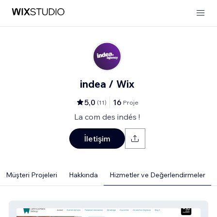
indea / Wix
5,0
16
(
11
)
Proje
La com des indés !
İletişim
Müşteri Projeleri
Hakkında
Hizmetler ve Değerlendirmeler