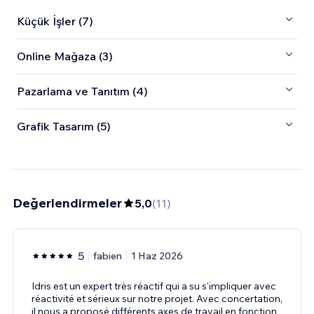
Küçük İşler (7)
Online Mağaza (3)
Pazarlama ve Tanıtım (4)
Grafik Tasarım (5)
Değerlendirmeler
5,0
(
11
)
5
fabien
1 Haz 2026
Idris est un expert très réactif qui a su s'impliquer avec
réactivité et sérieux sur notre projet. Avec concertation,
il nous a proposé différents axes de travail en fonction