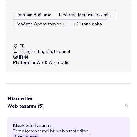
Domain Bağlama
Restoran Menüsü Düzenleme
Mağaza Optimizasyonu
+21 tane daha
FR
Français, English, Español
Platformlar:
Wix & Wix Studio
Hizmetler
Web tasarım (5)
Klasik Site Tasarımı
Tema içeren temel bir web sitesi edinin.
$299
ve üzeri