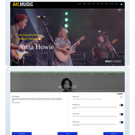
AnnaHowieMusic
The Green Pearl