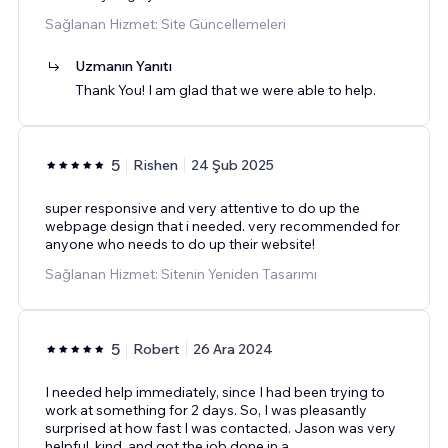
Sağlanan Hizmet: Site Güncellemeleri
Uzmanın Yanıtı
Thank You! I am glad that we were able to help.
5
Rishen
24 Şub 2025
super responsive and very attentive to do up the
webpage design that i needed. very recommended for
anyone who needs to do up their website!
Sağlanan Hizmet: Sitenin Yeniden Tasarımı
5
Robert
26 Ara 2024
I needed help immediately, since I had been trying to
work at something for 2 days. So, I was pleasantly
surprised at how fast I was contacted. Jason was very
helpful, kind, and got the job done in a
...