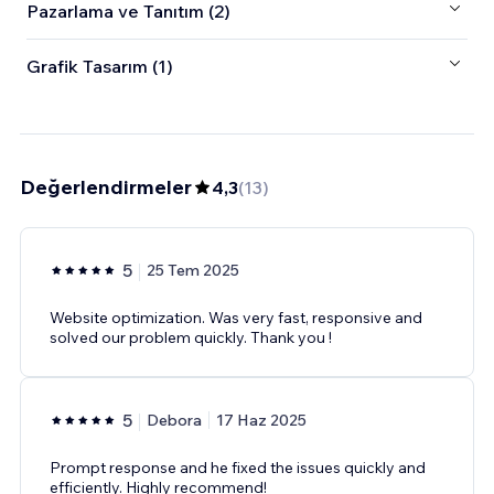
Pazarlama ve Tanıtım (2)
Grafik Tasarım (1)
Değerlendirmeler
4,3
(
13
)
5
25 Tem 2025
Website optimization. Was very fast, responsive and
solved our problem quickly. Thank you !
5
Debora
17 Haz 2025
Prompt response and he fixed the issues quickly and
efficiently. Highly recommend!