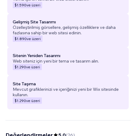
$1.590
ve üzeri
Gelişmiş Site Tasarımı
Özelleştirilmiş görsellere, gelişmiş özelliklere ve daha
fazlasına sahip bir web sitesi edinin.
$1.890
ve üzeri
Sitenin Yeniden Tasarımı
Web siteniz için yeni bir tema ve tasarım alın.
$1.290
ve üzeri
Site Taşıma
Mevcut grafiklerinizi ve içeriğinizi yeni bir Wix sitesinde
kullanın.
$1.290
ve üzeri
Değerlendirmeler
5,0
(
26
)