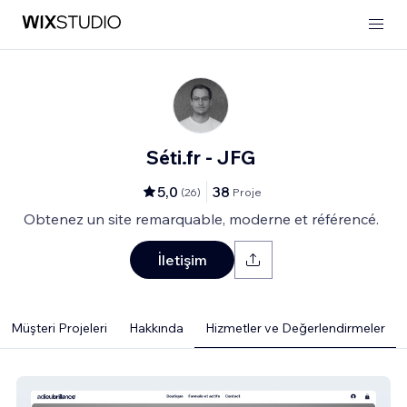
Séti.fr - JFG
5,0
38
(
26
)
Proje
Obtenez un site remarquable, moderne et référencé.
İletişim
Müşteri Projeleri
Hakkında
Hizmetler ve Değerlendirmeler