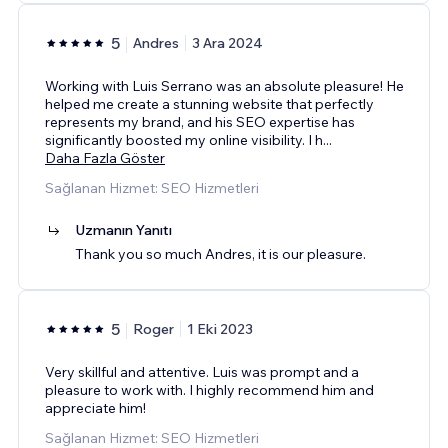
5
Andres
3 Ara 2024
Working with Luis Serrano was an absolute pleasure! He
helped me create a stunning website that perfectly
represents my brand, and his SEO expertise has
significantly boosted my online visibility. I h
...
Daha Fazla Göster
Sağlanan Hizmet: SEO Hizmetleri
Uzmanın Yanıtı
Thank you so much Andres, it is our pleasure.
5
Roger
1 Eki 2023
Very skillful and attentive. Luis was prompt and a
pleasure to work with. I highly recommend him and
appreciate him!
Sağlanan Hizmet: SEO Hizmetleri