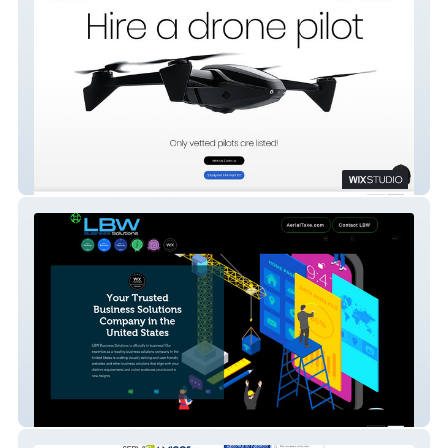
AerialTake.com
LB Websites (LBW)