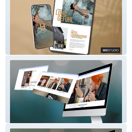
Lohningerhof****, Maria Alm
prahlhans clothing