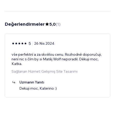
Değerlendirmeler
5,0
(
1
)
5
26 Nis 2024
vše perfektní a za skvělou cenu. Rozhodně doporučuji,
není nic s čím by si Matěj Wolf neporadil. Děkuji moc,
Katka.
Sağlanan Hizmet: Gelişmiş Site Tasarımı
Uzmanın Yanıtı
Dekuji moc, Katerino :)