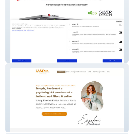
Eurowash
Petra Engelová I kouč, mentor, terapeut