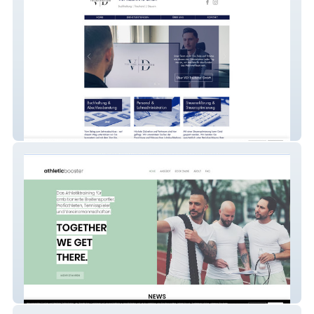
viditreuhandgmbh
athleticbooster