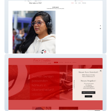
mindfulapparel
eva-couture