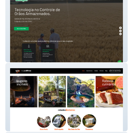
Winckieel
Voupraminas