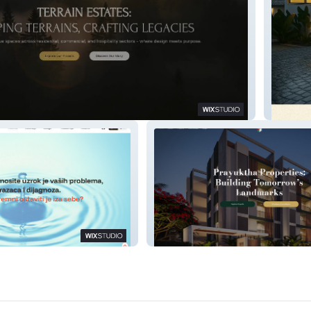
Hillsca
vic
Prayuktha Properties