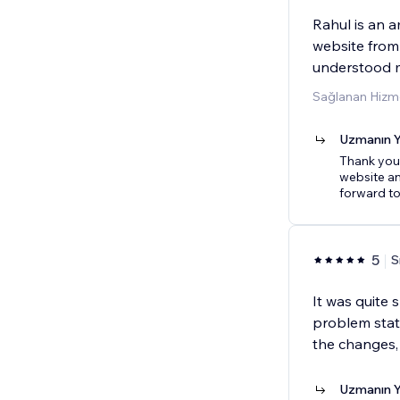
Rahul is an 
website from 
understood 
Sağlanan Hizme
Uzmanın Y
Thank you,
website an
forward t
5
S
It was quite
problem state
the changes,
Uzmanın Y