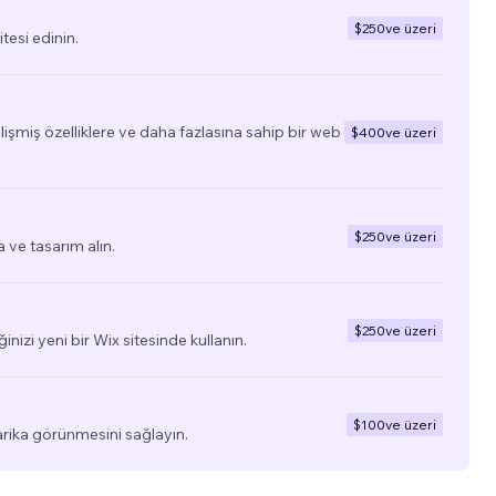
$250
ve üzeri
tesi edinin.
elişmiş özelliklere ve daha fazlasına sahip bir web
$400
ve üzeri
$250
ve üzeri
a ve tasarım alın.
$250
ve üzeri
ğinizi yeni bir Wix sitesinde kullanın.
$100
ve üzeri
arika görünmesini sağlayın.