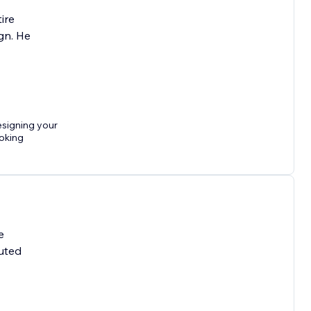
ire
gn. He
esigning your
ooking
e
cuted