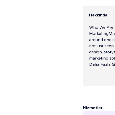
Hakkında
Who We Are
MarketingMani
around one si
not just seen
design, story
marketing solu
Daha Fazla G
What We Do
We design co
balance form 
every detail i
inspire actio
branding desi
experience se
Hizmetler