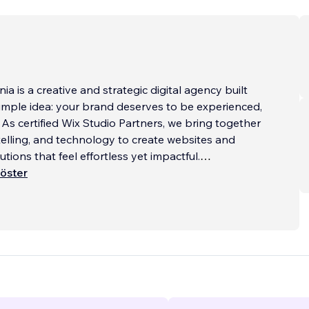
a is a creative and strategic digital agency built
mple idea: your brand deserves to be experienced,
. As certified Wix Studio Partners, we bring together
telling, and technology to create websites and
tions that feel effortless yet impactful.
öster
nversion-focused websites on Wix Studio that
and function. Our approach is rooted in clarity -
s crafted to guide your visitors, build trust, and
n. Beyond websites, we help brands grow with
gn, SEO, and digital marketing that extend the
amlessly across platforms.
...