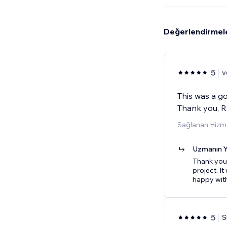
Değerlendirmel
5
v
This was a go
Thank you, R
Sağlanan Hizme
Uzmanın Y
Thank you 
project. I
happy with
5
S