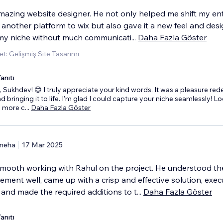
amazing website designer. He not only helped me shift my ent
another platform to wix but also gave it a new feel and desi
my niche without much communicati
...
Daha Fazla Göster
t: Gelişmiş Site Tasarımı
anıtı
 Sukhdev! 😊 I truly appreciate your kind words. It was a pleasure red
d bringing it to life. I'm glad I could capture your niche seamlessly! L
o more c
...
Daha Fazla Göster
neha
17 Mar 2025
 smooth working with Rahul on the project. He understood th
ment well, came up with a crisp and effective solution, exe
 and made the required additions to t
...
Daha Fazla Göster
anıtı