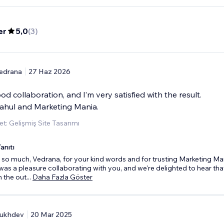
er
5,0
(
3
)
edrana
27 Haz 2026
od collaboration, and I’m very satisfied with the result.
ahul and Marketing Mania.
t: Gelişmiş Site Tasarımı
anıtı
so much, Vedrana, for your kind words and for trusting Marketing Ma
t was a pleasure collaborating with you, and we're delighted to hear tha
 the out
...
Daha Fazla Göster
ukhdev
20 Mar 2025