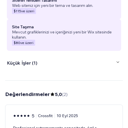
Sitenin Yeniden Tasarımı
Web siteniz için yeni bir tema ve tasarım alın.
$115
ve üzeri
Site Taşıma
Mevcut grafiklerinizi ve içeriğinizi yeni bir Wix sitesinde
kullanın.
$80
ve üzeri
Küçük İşler (1)
Değerlendirmeler
5,0
(
2
)
5
Crossfit
10 Eyl 2025
Profissional extremamente capacitado, ágil e