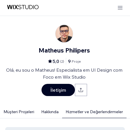
Matheus Philipers
5,0
9
(
2
)
Proje
Olá, eu sou o Matheus! Especialista em UI Design com
Foco em Wix Studio
İletişim
Müşteri Projeleri
Hakkında
Hizmetler ve Değerlendirmeler