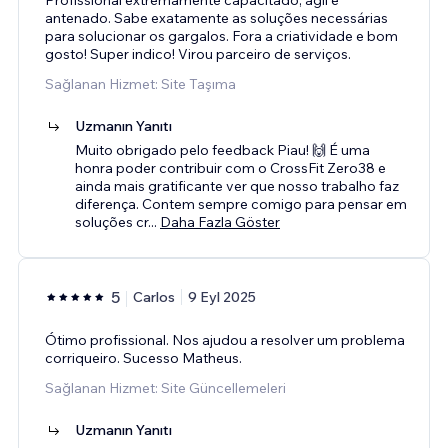
antenado. Sabe exatamente as soluções necessárias
para solucionar os gargalos. Fora a criatividade e bom
gosto! Super indico! Virou parceiro de serviços.
Sağlanan Hizmet: Site Taşıma
Uzmanın Yanıtı
Muito obrigado pelo feedback Piau! 🙌 É uma
honra poder contribuir com o CrossFit Zero38 e
ainda mais gratificante ver que nosso trabalho faz
diferença. Contem sempre comigo para pensar em
soluções cr
...
Daha Fazla Göster
5
Carlos
9 Eyl 2025
Ótimo profissional. Nos ajudou a resolver um problema
corriqueiro. Sucesso Matheus.
Sağlanan Hizmet: Site Güncellemeleri
Uzmanın Yanıtı