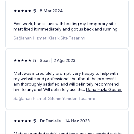
5
8 Mar 2024
Fast work, had issues with hosting my temporary site,
matt fixed it immediately and got us back and running.
Sağlanan Hizmet: Klasik Site Tasarımı
5
Sean
2 Ağu 2023
Matt was incrediblely prompt, very happy to help with
my website and professional thriufhout the process! I
am thoroughly satisfied and will definitely recommend
him to anyone! Will definitely use thi
...
Daha Fazla Göster
Sağlanan Hizmet: Sitenin Yeniden Tasarımı
5
Dr Danielle
14 Haz 2023
Matt responded quickly and the work was carried out to