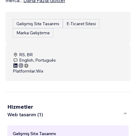
merca
...
Daha Fazla Göster
Gelişmiş Site Tasarımı
E-Ticaret Sitesi
Marka Geliştirme
RS, BR
English, Português
Platformlar:
Wix
Hizmetler
Web tasarım (1)
Gelişmiş Site Tasarımı