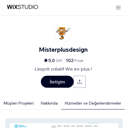
Misterplusdesign
5,0
102
(
24
)
Proje
L'esprit créatif Wix en plus !
İletişim
Müşteri Projeleri
Hakkında
Hizmetler ve Değerlendirmeler