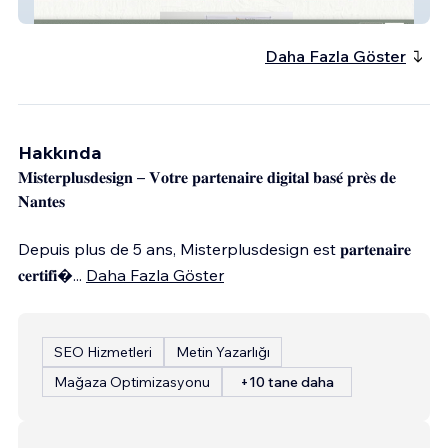
Atelier d'Intérieurs
Daha Fazla Göster
Hakkında
𝐌𝐢𝐬𝐭𝐞𝐫𝐩𝐥𝐮𝐬𝐝𝐞𝐬𝐢𝐠𝐧 – 𝐕𝐨𝐭𝐫𝐞 𝐩𝐚𝐫𝐭𝐞𝐧𝐚𝐢𝐫𝐞 𝐝𝐢𝐠𝐢𝐭𝐚𝐥 𝐛𝐚𝐬𝐞́ 𝐩𝐫𝐞̀𝐬 𝐝𝐞
𝐍𝐚𝐧𝐭𝐞𝐬
Depuis plus de 5 ans, Misterplusdesign est 𝐩𝐚𝐫𝐭𝐞𝐧𝐚𝐢𝐫𝐞
𝐜𝐞𝐫𝐭𝐢𝐟𝐢
...
Daha Fazla Göster
SEO Hizmetleri
Metin Yazarlığı
Mağaza Optimizasyonu
+10 tane daha