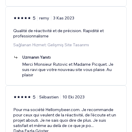
5
remy
3 Kas 2023
Qualité de réactivité et de précision. Rapidité et
professionnalisme
Sağlanan Hizmet: Gelişmiş Site Tasarımı
Uzmanın Yanıtı
Merci Monsieur Rutovic et Madame Picquet. Je
suis ravi que votre nouveau site vous plaise. Au
plaisir
5
Sébastien
10 Eki 2023
Pour ma société Hellomybeer.com. Je recommande
pour ceux qui veulent de la réactivité, de l'écoute et un
projet abouti. Je ne sais quoi dire de plus. Je suis
satisfait et même au delà de ce que je po
...
Daha Fazla Göster