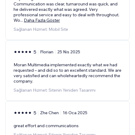
Communication was clear, turnaround was quick, and
he delivered exactly what was agreed. Very
professional service and easy to deal with throughout.
Wo
...
Daha Fazla Göster
Sağlanan Hizmet: Mobil Site
5
Florian
25 Nis 2025
Moran Multimedia implemented exactly what we had
requested – and did so to an excellent standard. We are
very satisfied and can wholeheartedly recommend the
company.
Sağlanan Hizmet: Sitenin Yeniden Tasarımı
5
Zhe Chen
16 Oca 2025
great effort and communications
Sağlanan Hizmet: Sitenin Yeniden Tasarımı