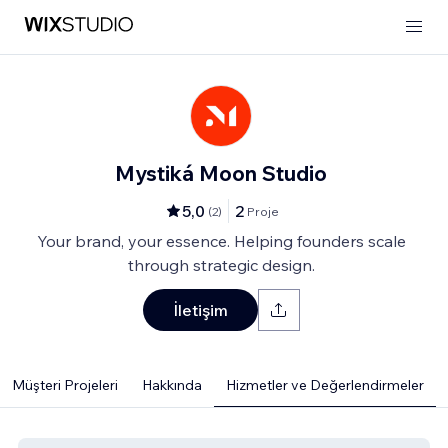
Mystiká Moon Studio
5,0
2
(
2
)
Proje
Your brand, your essence. Helping founders scale
through strategic design.
İletişim
Müşteri Projeleri
Hakkında
Hizmetler ve Değerlendirmeler