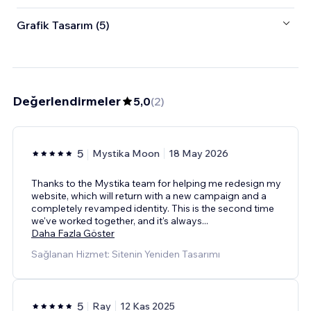
Grafik Tasarım (5)
Değerlendirmeler
5,0
(
2
)
5
Mystika Moon
18 May 2026
Thanks to the Mystika team for helping me redesign my
website, which will return with a new campaign and a
completely revamped identity. This is the second time
we've worked together, and it's always
...
Daha Fazla Göster
Sağlanan Hizmet: Sitenin Yeniden Tasarımı
5
Ray
12 Kas 2025