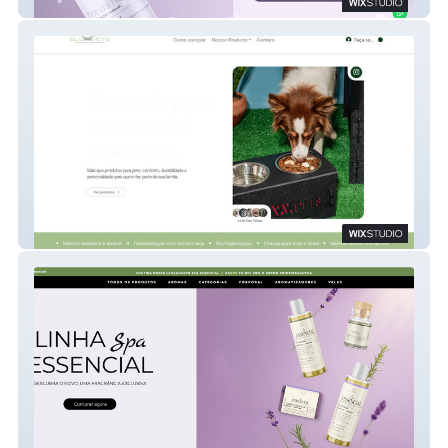
Finoatto
SlowPets