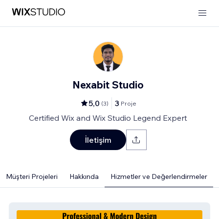
Nexabit Studio
5,0
3
(
3
)
Proje
Certified Wix and Wix Studio Legend Expert
İletişim
Müşteri Projeleri
Hakkında
Hizmetler ve Değerlendirmeler