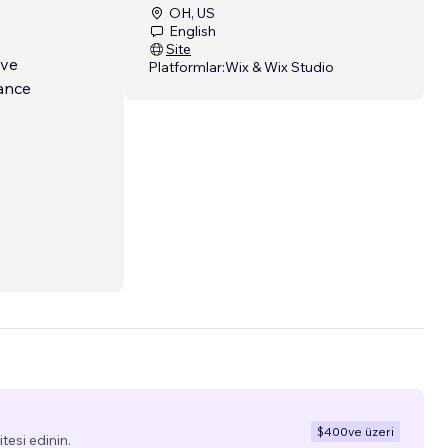
OH, US
English
Site
've
Platformlar:
Wix & Wix Studio
tance
$400
ve üzeri
tesi edinin.