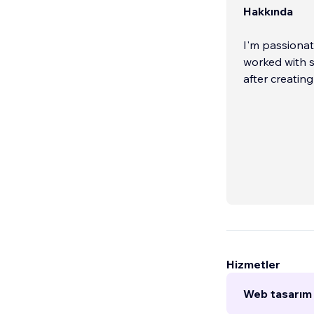
Hakkında
I'm passionat
worked with s
after creating
Hizmetler
Web tasarım 