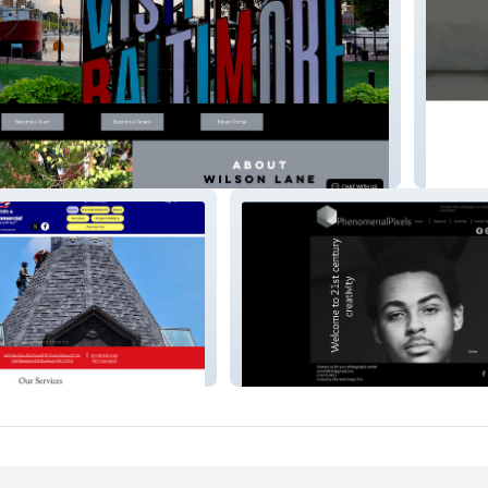
operty Management
META Tr
phenomenalpixels