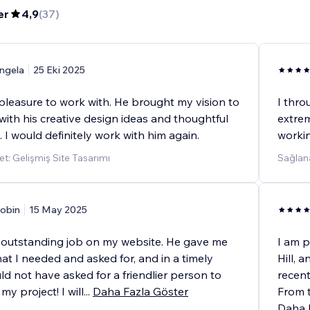
er
4,9
(
37
)
ngela
25 Eki 2025
pleasure to work with. He brought my vision to
I thro
y with his creative design ideas and thoughtful
extrem
. I would definitely work with him again.
workin
t: Gelişmiş Site Tasarımı
Sağlana
obin
15 May 2025
 outstanding job on my website. He gave me
I am p
at I needed and asked for, and in a timely
Hill, 
ld not have asked for a friendlier person to
recent
my project! I will
...
Daha Fazla Göster
From t
Daha 