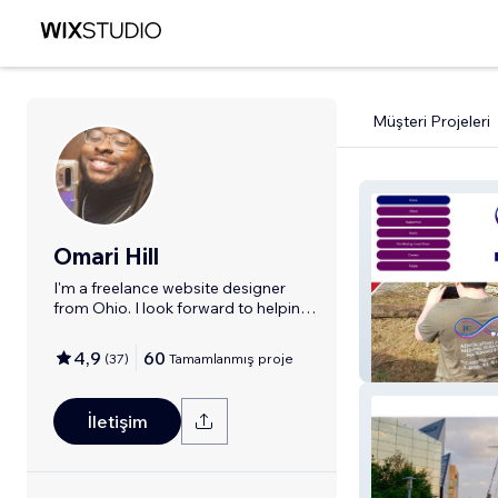
Müşteri Projeleri
Omari Hill
I'm a freelance website designer
from Ohio. I look forward to helping
you.
4,9
60
(
37
)
Tamamlanmış proje
JC Cares
İletişim