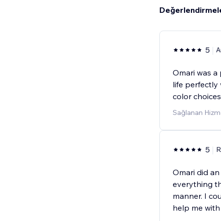
Değerlendirmel
5
A
Omari was a 
life perfectl
color choices
Sağlanan Hizme
5
R
Omari did an
everything th
manner. I cou
help me with 