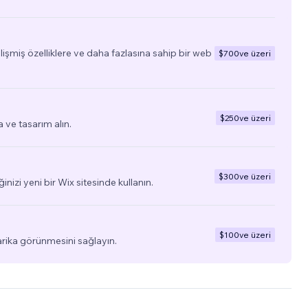
elişmiş özelliklere ve daha fazlasına sahip bir web
$700
ve üzeri
$250
ve üzeri
a ve tasarım alın.
$300
ve üzeri
ğinizi yeni bir Wix sitesinde kullanın.
$100
ve üzeri
arika görünmesini sağlayın.