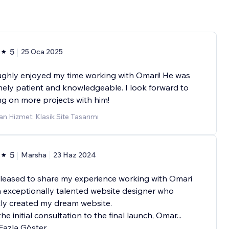
5
25 Oca 2025
ughly enjoyed my time working with Omari! He was
ely patient and knowledgeable. I look forward to
g on more projects with him!
n Hizmet: Klasik Site Tasarımı
5
Marsha
23 Haz 2024
leased to share my experience working with Omari
an exceptionally talented website designer who
ly created my dream website.
he initial consultation to the final launch, Omar
...
Fazla Göster