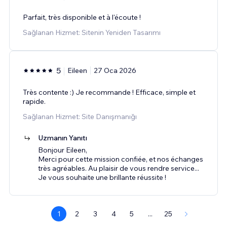
Parfait, très disponible et à l'écoute !
Sağlanan Hizmet: Sitenin Yeniden Tasarımı
5
Eileen
27 Oca 2026
Très contente :) Je recommande ! Efficace, simple et
rapide.
Sağlanan Hizmet: Site Danışmanığı
Uzmanın Yanıtı
Bonjour Eileen,
Merci pour cette mission confiée, et nos échanges
très agréables. Au plaisir de vous rendre service...
Je vous souhaite une brillante réussite !
1
2
3
4
5
...
25