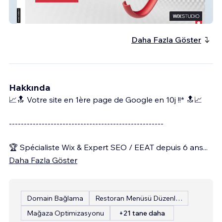
TOP-AVANTAGES
Daha Fazla Göster
Hakkında
📈🔝 Votre site en 1ère page de Google en 10j !!* 🔝📈
----------------------------------------------------
🏆 Spécialiste Wix & Expert SEO / EEAT depuis 6 ans
...
Daha Fazla Göster
Domain Bağlama
Restoran Menüsü Düzenleme
Mağaza Optimizasyonu
+21 tane daha