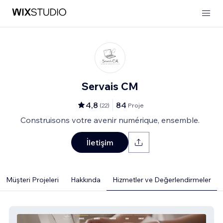
Servais CM
4,8
84
(
22
)
Proje
Construisons votre avenir numérique, ensemble.
İletişim
Müşteri Projeleri
Hakkında
Hizmetler ve Değerlendirmeler