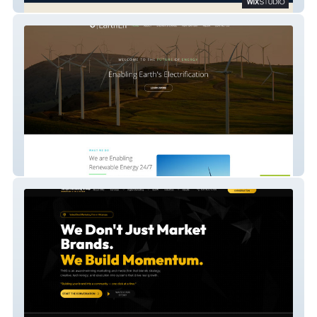
Mash Trade Global
EarthEn