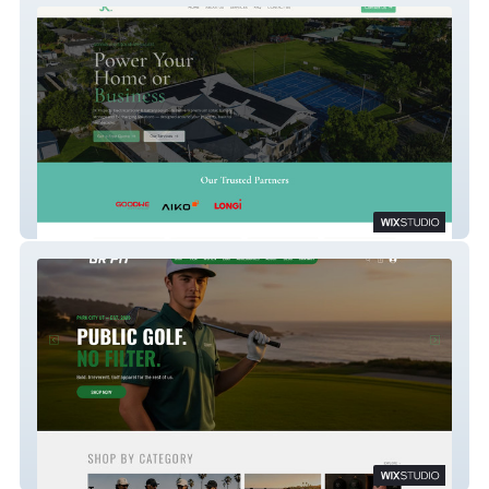
JK Projects
GripIt Golf