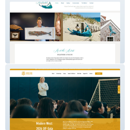
NantucketCoppersmith
Lindsey Vonn Foundation