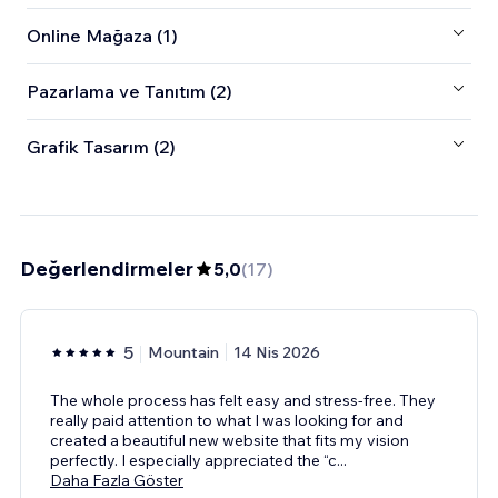
Online Mağaza (1)
Pazarlama ve Tanıtım (2)
Grafik Tasarım (2)
Değerlendirmeler
5,0
(
17
)
5
Mountain
14 Nis 2026
The whole process has felt easy and stress-free. They
really paid attention to what I was looking for and
created a beautiful new website that fits my vision
perfectly. I especially appreciated the “c
...
Daha Fazla Göster