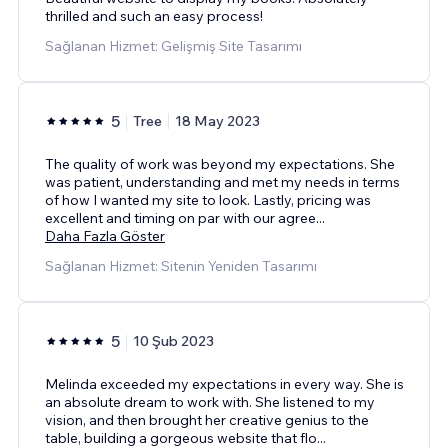
thrilled and such an easy process!
Sağlanan Hizmet: Gelişmiş Site Tasarımı
5
Tree
18 May 2023
The quality of work was beyond my expectations. She
was patient, understanding and met my needs in terms
of how I wanted my site to look. Lastly, pricing was
excellent and timing on par with our agree
...
Daha Fazla Göster
Sağlanan Hizmet: Sitenin Yeniden Tasarımı
5
10 Şub 2023
Melinda exceeded my expectations in every way. She is
an absolute dream to work with. She listened to my
vision, and then brought her creative genius to the
table, building a gorgeous website that flo
...