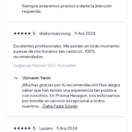
Siempre estaremos prestos a darte la atención
requerida
5
drakyosaiyoung
9 Ara 2024
Excelentes profesionales. Me asisten en todo momento
a pesar de mis horarios tan caóticos. 100%
recomendados
Sağlanan Hizmet: SEO Hizmetleri
Uzmanın Yanıtı
¡Muchas gracias por tu recomendación! Nos alegra
saber que has tenido una experiencia tan positiva
con nosotros. En Prisma Hexagon, nos esforzamos
por brindar un servicio excepcional a todos
nuestros
...
Daha Fazla Göster
5
Lazaro
5 Ara 2024