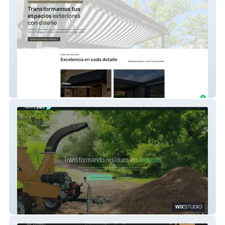
Auralux
EcoGreenChip