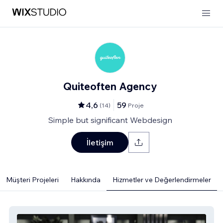
Quiteoften Agency
4,6
59
(
14
)
Proje
Simple but significant Webdesign
İletişim
Müşteri Projeleri
Hakkında
Hizmetler ve Değerlendirmeler