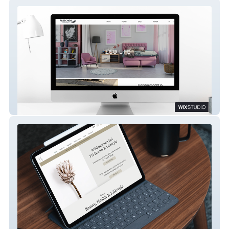
FiisschenConcept
Frieda Hodel