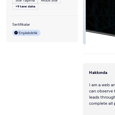
Site Taşıma
Mobil Site
+9 tane daha
Sertifikalar
Erişilebilirlik
Coasting Thund
Hakkında
I am a web an
can observe 
leads through
complete all 