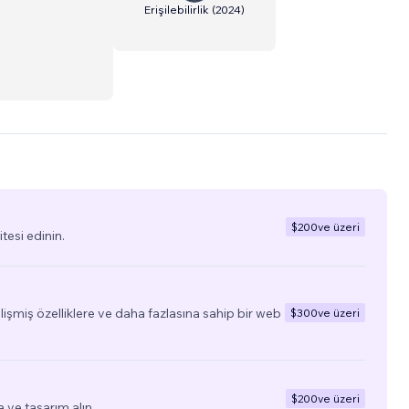
Erişilebilirlik
(
2024
)
$200
ve üzeri
tesi edinin.
elişmiş özelliklere ve daha fazlasına sahip bir web
$300
ve üzeri
$200
ve üzeri
a ve tasarım alın.