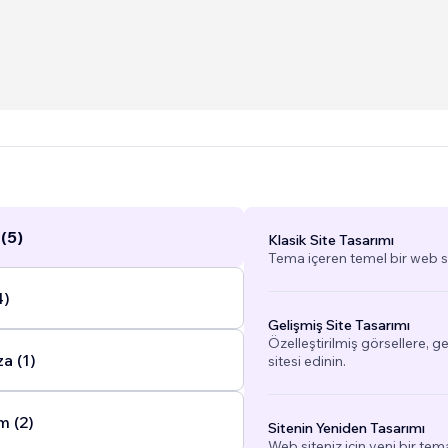
(5)
Klasik Site Tasarımı
Tema içeren temel bir web si
4)
Gelişmiş Site Tasarımı
Özelleştirilmiş görsellere, g
a (1)
sitesi edinin.
m (2)
Sitenin Yeniden Tasarımı
Web siteniz için yeni bir tem