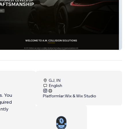
GJ, IN
English
s. You
Platformlar:
Wix & Wix Studio
quired
ently