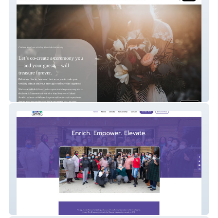
My Site
CoopArundel