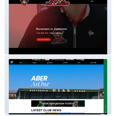
Bristol Buccaneers
Aberystwyth Town FC