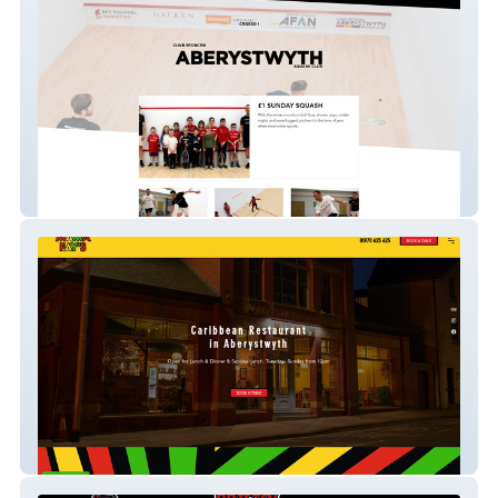
Aberystwyth Squash
Mamafays