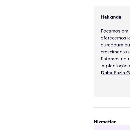
Hakkında
Focamos em 
oferecemos id
duradoura qu
crescimento e
Estamos no r
implantação d
Facebook, In
Daha Fazla G
Hizmetler