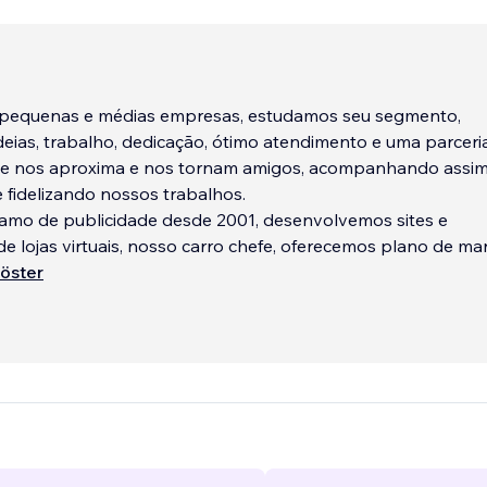
pequenas e médias empresas, estudamos seu segmento,
eias, trabalho, dedicação, ótimo atendimento e uma parceri
e nos aproxima e nos tornam amigos, acompanhando assim
 fidelizando nossos trabalhos.
amo de publicidade desde 2001, desenvolvemos sites e
e lojas virtuais, nosso carro chefe, oferecemos plano de mar
stagram e G
öster
...