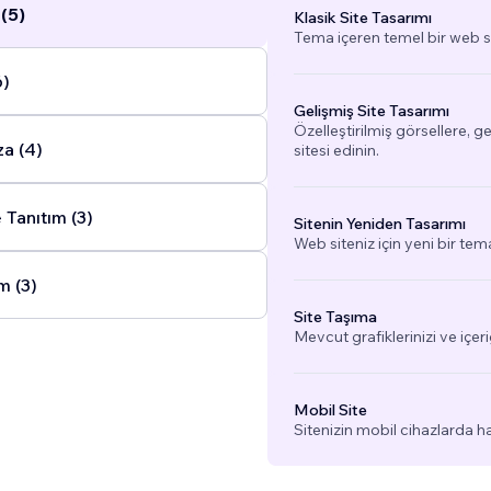
(5)
Klasik Site Tasarımı
Tema içeren temel bir web si
6)
Gelişmiş Site Tasarımı
Özelleştirilmiş görsellere, g
a (4)
sitesi edinin.
 Tanıtım (3)
Sitenin Yeniden Tasarımı
Web siteniz için yeni bir tem
m (3)
Site Taşıma
Mevcut grafiklerinizi ve içeri
Mobil Site
Sitenizin mobil cihazlarda h