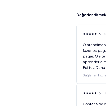
Değerlendirmel
5
F
O atendiment
fazer os pag
pagar. O site
aprender a m
Foi tu
...
Daha 
Sağlanan Hizme
5
G
Gostaria de 