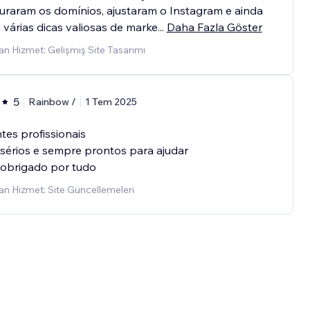
uraram os domínios, ajustaram o Instagram e ainda
várias dicas valiosas de marke
...
Daha Fazla Göster
n Hizmet: Gelişmiş Site Tasarımı
5
Rainbow /
1 Tem 2025
tes profissionais
sérios e sempre prontos para ajudar
 obrigado por tudo
n Hizmet: Site Güncellemeleri