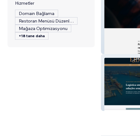
Hizmetler
Domain Bağlama
Restoran Menüsü Düzenleme
Mağaza Optimizasyonu
+18 tane daha
Benevides Auto
EJD Despachan