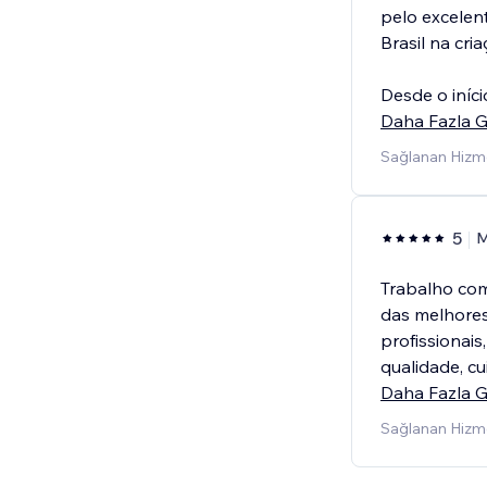
pelo excelen
Brasil na cri
Desde o iníc
Daha Fazla G
Sağlanan Hizmet
5
M
Trabalho com
das melhores
profissionai
qualidade, c
Daha Fazla G
Sağlanan Hizme