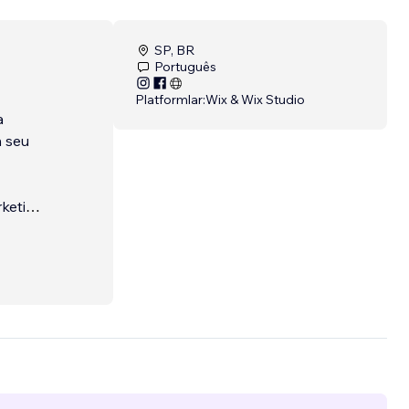
SP, BR
Português
Platformlar:
Wix & Wix Studio
a
 seu
keting: