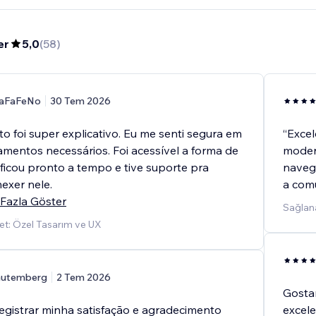
er
5,0
(
58
)
aFaFeNo
30 Tem 2026
o foi super explicativo. Eu me senti segura em
“Excel
amentos necessários. Foi acessível a forma de
modern
 ficou pronto a tempo e tive suporte pra
navega
exer nele.
a comu
Fazla Göster
Sağlana
t: Özel Tasarım ve UX
utemberg
2 Tem 2026
Gostar
registrar minha satisfação e agradecimento
excele