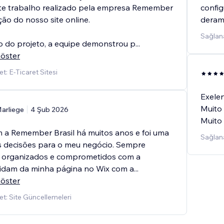
te trabalho realizado pela empresa Remember
config
ação do nosso site online.
deram 
Sağlana
io do projeto, a equipe demonstrou p
...
öster
: E-Ticaret Sitesi
Exelen
Muito 
arliege
4 Şub 2026
Muito
 a Remember Brasil há muitos anos e foi uma
Sağlana
 decisões para o meu negócio. Sempre
s, organizados e comprometidos com a
uidam da minha página no Wix com a
...
öster
t: Site Güncellemeleri