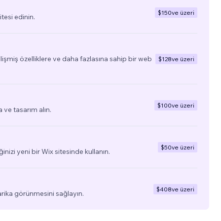
$150
ve üzeri
tesi edinin.
elişmiş özelliklere ve daha fazlasına sahip bir web
$128
ve üzeri
$100
ve üzeri
a ve tasarım alın.
$50
ve üzeri
ğinizi yeni bir Wix sitesinde kullanın.
$408
ve üzeri
arika görünmesini sağlayın.