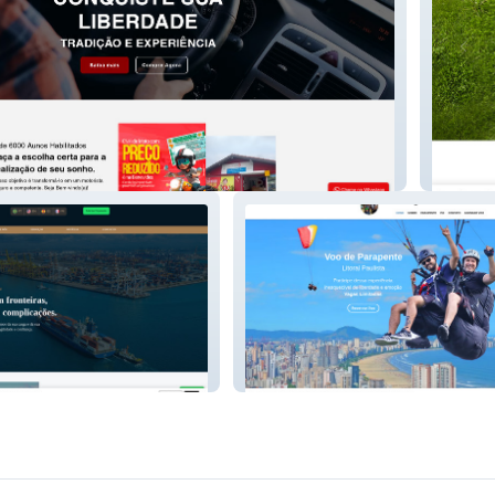
Escola
gsecuri
te
Voo de Parapente