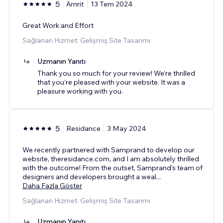
5
Amrit
13 Tem 2024
Great Work and Effort
Sağlanan Hizmet: Gelişmiş Site Tasarımı
Uzmanın Yanıtı
Thank you so much for your review! We’re thrilled
that you’re pleased with your website. It was a
pleasure working with you.
5
Residance
3 May 2024
We recently partnered with Samprand to develop our
website, theresidance.com, and I am absolutely thrilled
with the outcome! From the outset, Samprand's team of
designers and developers brought a weal
...
Daha Fazla Göster
Sağlanan Hizmet: Gelişmiş Site Tasarımı
Uzmanın Yanıtı