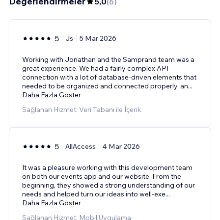
Değerlendirmeler
5,0
(
6
)
5
Js
5 Mar 2026
Working with Jonathan and the Samprand team was a
great experience. We had a fairly complex API
connection with a lot of database-driven elements that
needed to be organized and connected properly, an
...
Daha Fazla Göster
Sağlanan Hizmet: Veri Tabanı ile İçerik
5
AllAccess
4 Mar 2026
It was a pleasure working with this development team
on both our events app and our website. From the
beginning, they showed a strong understanding of our
needs and helped turn our ideas into well-exe
...
Daha Fazla Göster
Sağlanan Hizmet: Mobil Uygulama