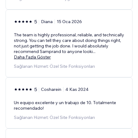
5
Diana
15 Oca 2026
The team is highly professional, reliable, and technically
strong. You can tell they care about doing things right,
not just getting the job done. I would absolutely
recommend Samprand to anyone looki
...
Daha Fazla Göster
Sağlanan Hizmet: Özel Site Fonksiyonları
5
Cosharein
4 Kas 2024
Un equipo excelente y un trabajo de 10. Totalmente
recomendado!
Sağlanan Hizmet: Özel Site Fonksiyonları