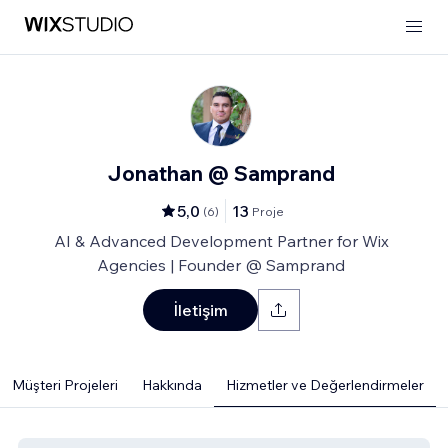
Jonathan @ Samprand
5,0
13
(
6
)
Proje
AI & Advanced Development Partner for Wix
Agencies | Founder @ Samprand
İletişim
Müşteri Projeleri
Hakkında
Hizmetler ve Değerlendirmeler