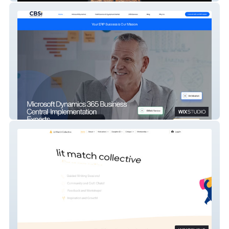
CBSi DynamicsBC Pros