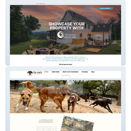
McFarren Media 360
The Oaks Dog Ranch