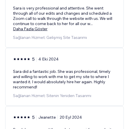
Sara is very professional and attentive. She went
through all of our edits and changes and scheduled a
Zoom call to walk through the website with us. We will
continue to come back to her for all our w
...
Daha Fazla Göster
Sağlanan Hizmet: Gelişmiş Site Tasarımı
5
4 Eki 2024
Sara did a fantastic job. She was professional, timely
and willing to work with me to get my site to where I
wanted it. I would absolutely hire her again. Highly
recommend!
Sağlanan Hizmet: Sitenin Yeniden Tasarımı
5
Jeanette
20 Eyl 2024