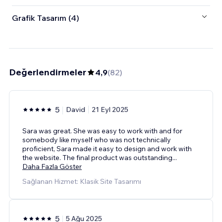
Grafik Tasarım (4)
Değerlendirmeler
4,9
(
82
)
5
David
21 Eyl 2025
Sara was great. She was easy to work with and for
somebody like myself who was not technically
proficient, Sara made it easy to design and work with
the website. The final product was outstanding
...
Daha Fazla Göster
Sağlanan Hizmet: Klasik Site Tasarımı
5
5 Ağu 2025