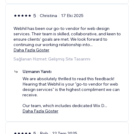
5
Christina
17 Eki 2025
Webhil has been our go-to vendor for web design
services. Their team is skilled, collaborative, and keen to
ensure clients' goals are met. We look forward to
continuing our working relationship into
...
Daha Fazla Göster
Sağlanan Hizmet: Gelişmiş Site Tasarımı
Uzmanın Yanıtı
We are absolutely thrilled to read this feedback!
Hearing that Webhil is your "go-to vendor for web
design services" is the highest compliment we can
receive.
Our team, which includes dedicated Wix D
...
Daha Fazla Göster
5
Rob
22 Tem 2025