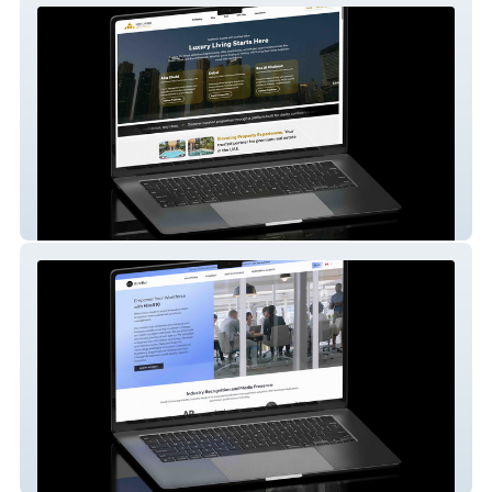
HRV Real Estate
HireB10