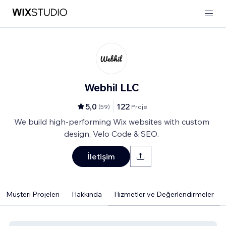
Webhil LLC
5,0
122
(
59
)
Proje
We build high-performing Wix websites with custom
design, Velo Code & SEO.
İletişim
Müşteri Projeleri
Hakkında
Hizmetler ve Değerlendirmeler