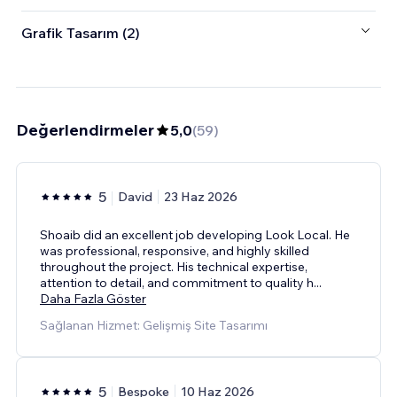
Grafik Tasarım (2)
Değerlendirmeler
5,0
(
59
)
5
David
23 Haz 2026
Shoaib did an excellent job developing Look Local. He
was professional, responsive, and highly skilled
throughout the project. His technical expertise,
attention to detail, and commitment to quality h
...
Daha Fazla Göster
Sağlanan Hizmet: Gelişmiş Site Tasarımı
5
Bespoke
10 Haz 2026