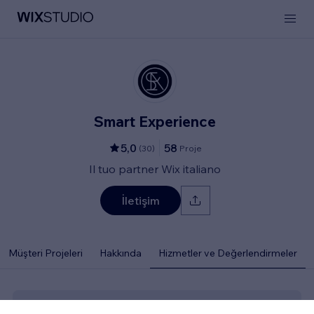
Smart Experience
5,0
58
(
30
)
Proje
Il tuo partner Wix italiano
İletişim
Müşteri Projeleri
Hakkında
Hizmetler ve Değerlendirmeler