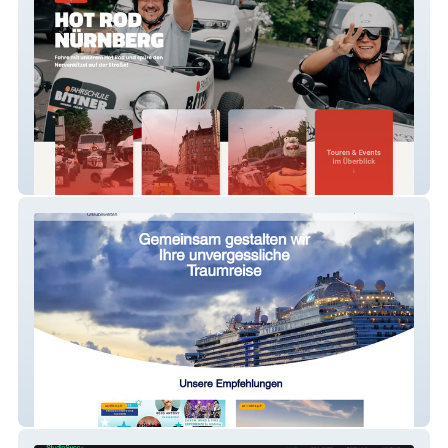
Seifenkistla
Lufthansa City Center Urlaubswelten