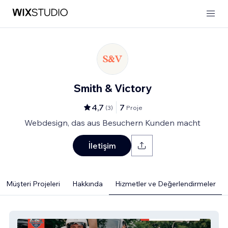
Smith & Victory
4,7
7
(
3
)
Proje
Webdesign, das aus Besuchern Kunden macht
İletişim
Müşteri Projeleri
Hakkında
Hizmetler ve Değerlendirmeler