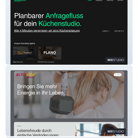
StudioSync+
actiwita