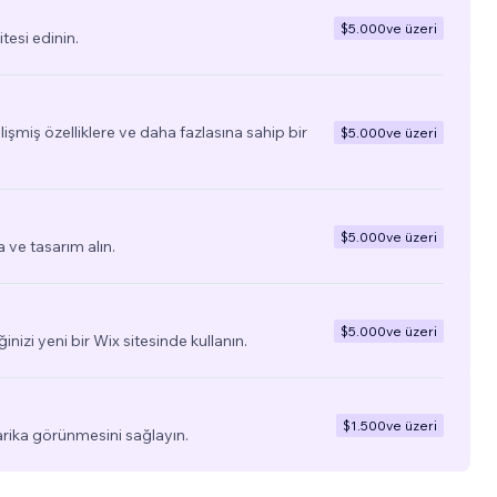
$5.000
ve üzeri
tesi edinin.
elişmiş özelliklere ve daha fazlasına sahip bir
$5.000
ve üzeri
$5.000
ve üzeri
a ve tasarım alın.
$5.000
ve üzeri
ğinizi yeni bir Wix sitesinde kullanın.
$1.500
ve üzeri
arika görünmesini sağlayın.