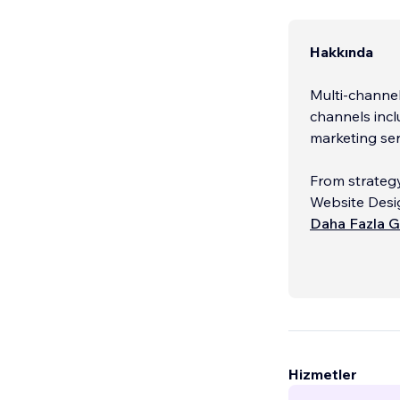
Hakkında
Multi-channel
channels incl
marketing ser
From strategy
Website Des
Search Engin
Daha Fazla G
Google Ads
...
Hizmetler