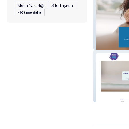
Metin Yazarlığı
Site Taşıma
+16 tane daha
1st Dental
Inglewood Arts