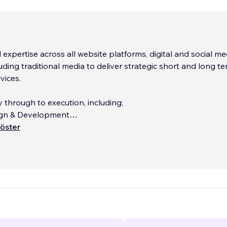
 expertise across all website platforms, digital and social me
uding traditional media to deliver strategic short and long t
vices.
 through to execution, including;
ign & Development
e Optimisation (SEO)
öster