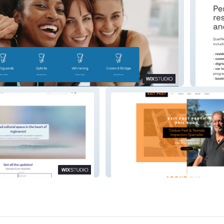
In-Tune
 Hub
Exit Pest Perth