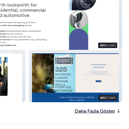
 Lock Service
BI Melville
Daha Fazla Göster