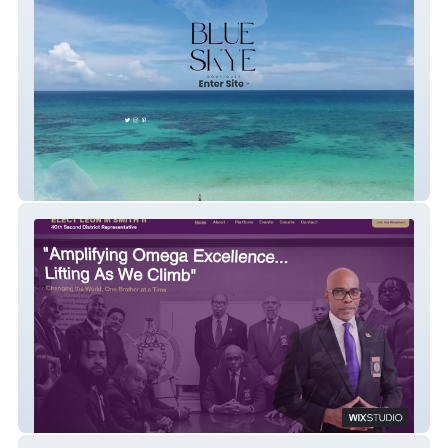
BlueSkyeBoutiques
Vote4Leon