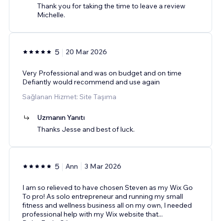
Thank you for taking the time to leave a review
Michelle.
5
20 Mar 2026
Very Professional and was on budget and on time
Defiantly would recommend and use again
Sağlanan Hizmet: Site Taşıma
Uzmanın Yanıtı
Thanks Jesse and best of luck.
5
Ann
3 Mar 2026
I am so relieved to have chosen Steven as my Wix Go
To pro! As solo entrepreneur and running my small
fitness and wellness business all on my own, I needed
professional help with my Wix website that
...