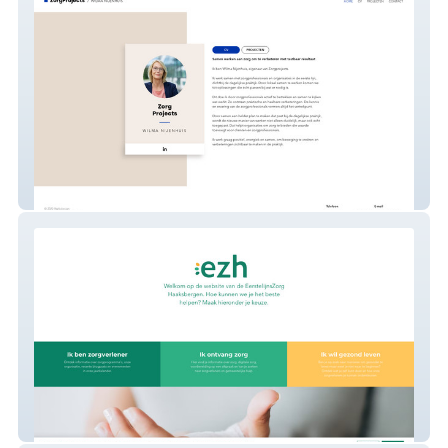
ZorgProjects
EZH