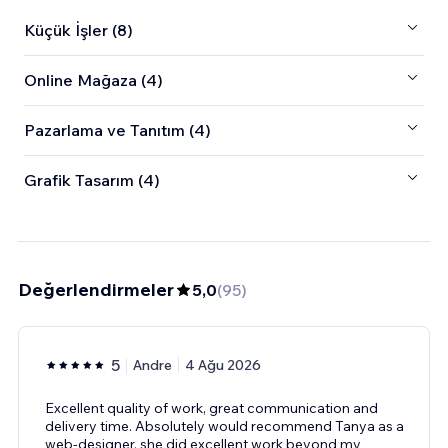
Küçük İşler (8)
Online Mağaza (4)
Pazarlama ve Tanıtım (4)
Grafik Tasarım (4)
Değerlendirmeler
5,0
(
95
)
5
Andre
4 Ağu 2026
Excellent quality of work, great communication and
delivery time. Absolutely would recommend Tanya as a
web-designer, she did excellent work beyond my