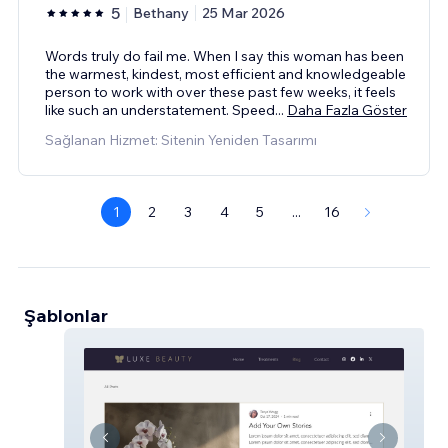
5
Bethany
25 Mar 2026
Words truly do fail me. When I say this woman has been
the warmest, kindest, most efficient and knowledgeable
person to work with over these past few weeks, it feels
like such an understatement. Speed
...
Daha Fazla Göster
Sağlanan Hizmet: Sitenin Yeniden Tasarımı
1
2
3
4
5
...
16
Şablonlar