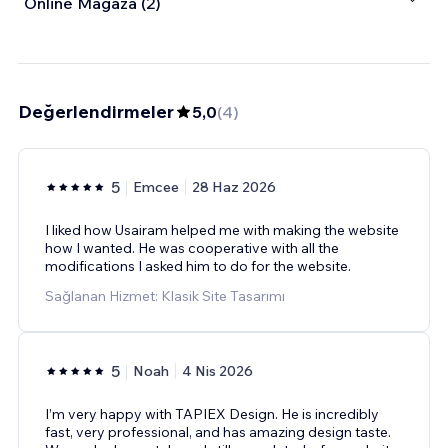
Online Mağaza (2)
Değerlendirmeler
5,0
(
4
)
5
Emcee
28 Haz 2026
I liked how Usairam helped me with making the website
how I wanted. He was cooperative with all the
modifications I asked him to do for the website.
Sağlanan Hizmet: Klasik Site Tasarımı
5
Noah
4 Nis 2026
I’m very happy with TAPIEX Design. He is incredibly
fast, very professional, and has amazing design taste.