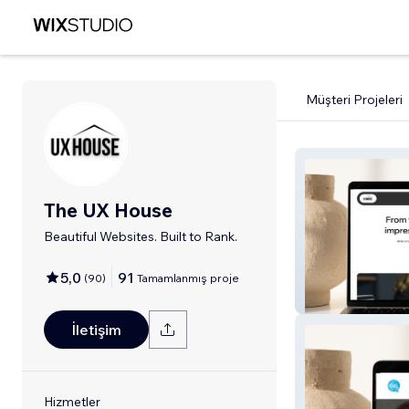
Müşteri Projeleri
The UX House
Beautiful Websites. Built to Rank.
5,0
91
(
90
)
Tamamlanmış proje
The UX House
İletişim
Hizmetler