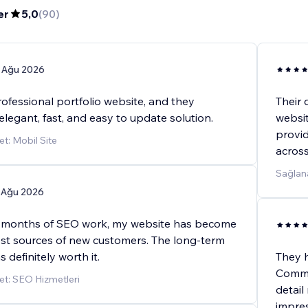
er
5,0
(
90
)
 Ağu 2026
ofessional portfolio website, and they
Their 
elegant, fast, and easy to update solution.
websit
provid
t: Mobil Site
across
Sağlana
 Ağu 2026
l months of SEO work, my website has become
st sources of new customers. The long-term
definitely worth it.
They h
Commun
t: SEO Hizmetleri
detail
impres