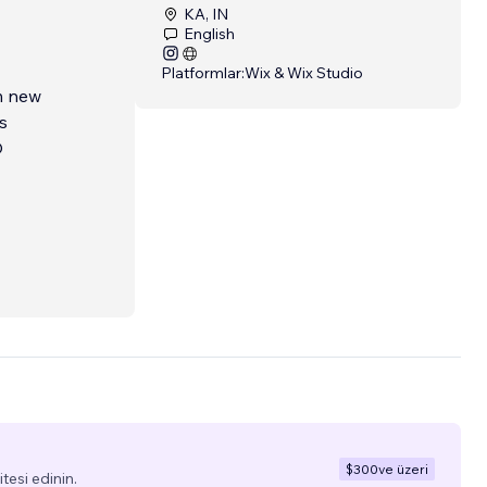
KA, IN
English
Platformlar:
Wix & Wix Studio
om new
s
O
$300
ve üzeri
tesi edinin.