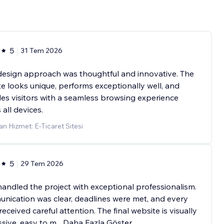
5
31 Tem 2026
design approach was thoughtful and innovative. The
e looks unique, performs exceptionally well, and
es visitors with a seamless browsing experience
 all devices.
n Hizmet: E-Ticaret Sitesi
5
29 Tem 2026
andled the project with exceptional professionalism.
ication was clear, deadlines were met, and every
 received careful attention. The final website is visually
sive, easy to m
...
Daha Fazla Göster