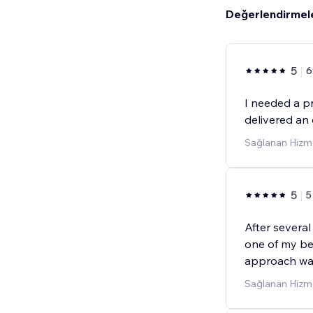
Değerlendirmel
5
6
I needed a pr
delivered an 
Sağlanan Hizme
5
5
After severa
one of my be
approach was 
Sağlanan Hizme