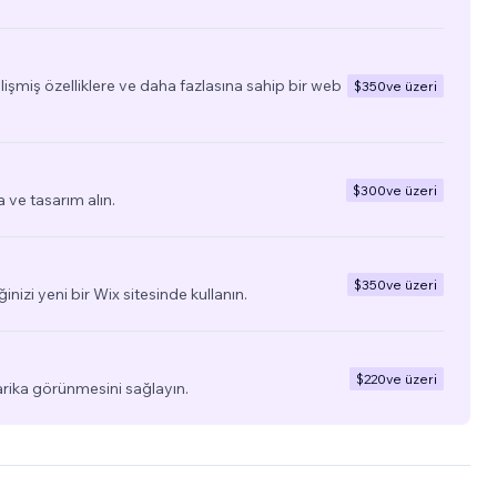
elişmiş özelliklere ve daha fazlasına sahip bir web
$350
ve üzeri
$300
ve üzeri
a ve tasarım alın.
$350
ve üzeri
ğinizi yeni bir Wix sitesinde kullanın.
$220
ve üzeri
arika görünmesini sağlayın.