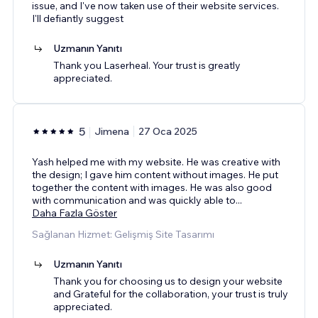
issue, and I've now taken use of their website services.
I'll defiantly suggest
Uzmanın Yanıtı
Thank you Laserheal. Your trust is greatly
appreciated.
5
Jimena
27 Oca 2025
Yash helped me with my website. He was creative with
the design; I gave him content without images. He put
together the content with images. He was also good
with communication and was quickly able to
...
Daha Fazla Göster
Sağlanan Hizmet: Gelişmiş Site Tasarımı
Uzmanın Yanıtı
Thank you for choosing us to design your website
and Grateful for the collaboration, your trust is truly
appreciated.