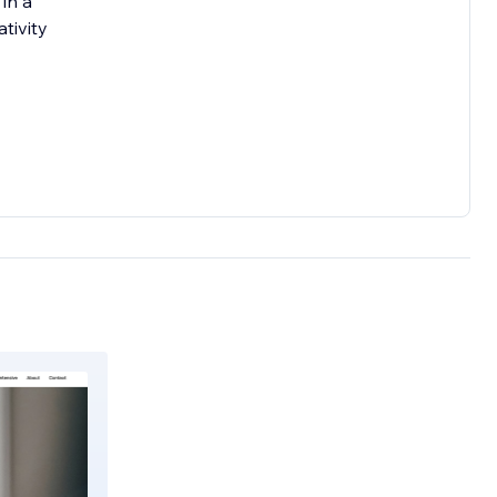
in a
tivity