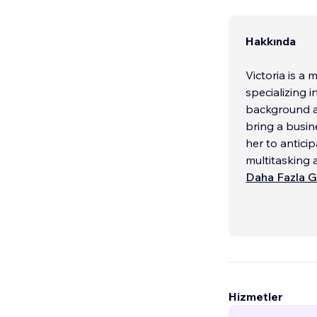
Hakkında
Victoria is a 
specializing 
background a
bring a busin
her to antici
multitasking ab
Daha Fazla G
Hizmetler