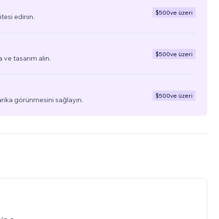
$500
ve üzeri
tesi edinin.
$500
ve üzeri
a ve tasarım alın.
$500
ve üzeri
arika görünmesini sağlayın.