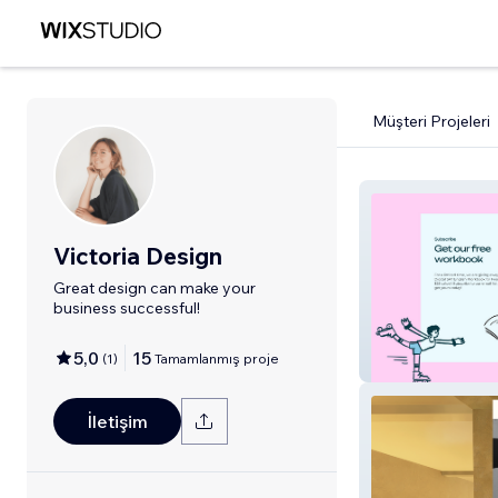
Müşteri Projeleri
Victoria Design
Great design can make your
business successful!
5,0
15
(
1
)
Tamamlanmış proje
Strategic Test 
İletişim