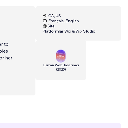
CA, US
Français, English
Site
Platformlar:
Wix & Wix Studio
r to
bles
or her
Uzman Web Tasarımcı
(
2025
)