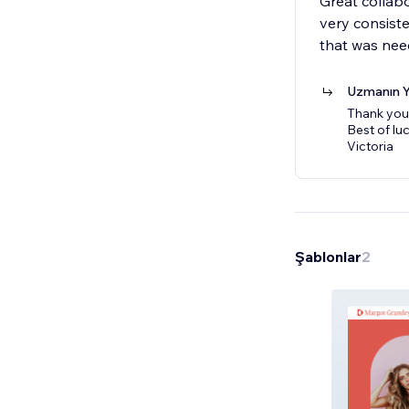
Great collab
very consiste
that was nee
Uzmanın Y
Thank you 
Best of luc
Victoria
Şablonlar
2